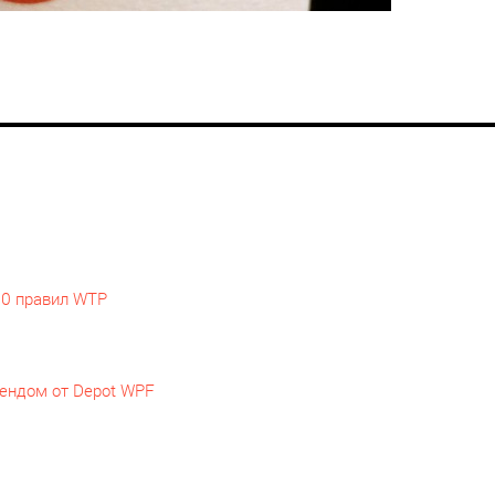
10 правил WTP
рендом от Depot WPF