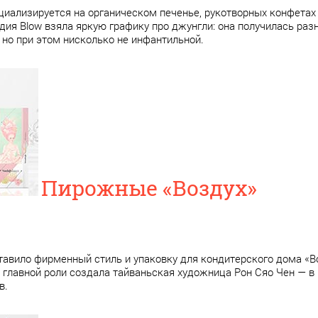
циализируется на органическом печенье, рукотворных конфетах 
дия Blow взяла яркую графику про джунгли: она получилась разн
 но при этом нисколько не инфантильной.
Пирожные «Воздух»
ставило фирменный стиль и упаковку для кондитерского дома «В
 главной роли создала тайваньская художница Рон Сяо Чен — в
в.