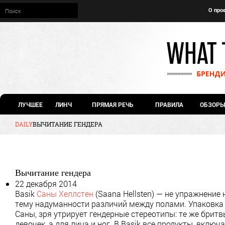
О про
ЛУЧШЕЕ
ЛИНЧ
ПРЯМАЯ РЕЧЬ
ПРАВИЛА
ОБЗОРЫ
DAILY
ВЫЧИТАНИЕ ГЕНДЕРА
Вычитание гендера
22 декабря 2014
Basik
Саны Хеллстен
(Saana Hellsten) — не упражнение 
тему надуманности различий между полами. Упаковка 
Саны, зря утрирует гендерные стереотипы: те же бритв
девочек, а для лица и ног. В Basik все продукты, вкл