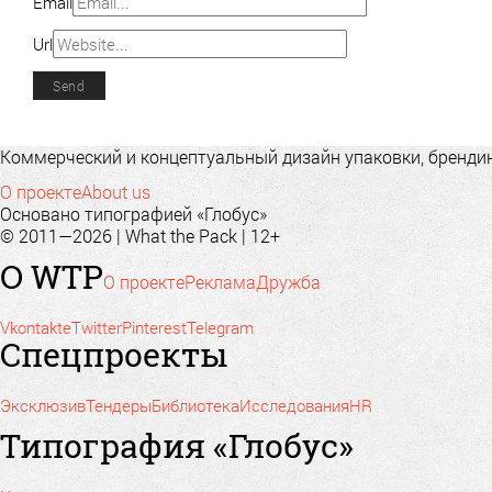
Email
Url
Коммерческий и концептуальный дизайн упаковки, брендинг
О проекте
About us
Основано типографией «Глобус»
© 2011—2026 | What the Pack | 12+
О WTP
О проекте
Реклама
Дружба
Vkontakte
Twitter
Pinterest
Telegram
Спецпроекты
Эксклюзив
Тендеры
Библиотека
Исследования
HR
Типография «Глобус»