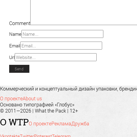
Comment
Name
Email
Url
Коммерческий и концептуальный дизайн упаковки, брендинг
О проекте
About us
Основано типографией «Глобус»
© 2011—2026 | What the Pack | 12+
О WTP
О проекте
Реклама
Дружба
Vkontakte
Twitter
Pinterest
Telegram