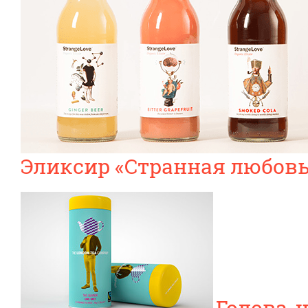
Эликсир «Странная любовь
Голова-