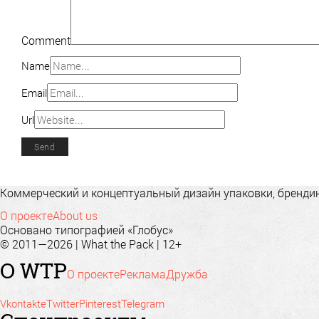
Comment
Name
Email
Url
Коммерческий и концептуальный дизайн упаковки, брендинг
О проекте
About us
Основано типографией «Глобус»
© 2011—2026 | What the Pack | 12+
О WTP
О проекте
Реклама
Дружба
Vkontakte
Twitter
Pinterest
Telegram