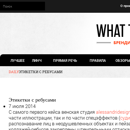
О про
ЛУЧШЕЕ
ЛИНЧ
ПРЯМАЯ РЕЧЬ
ПРАВИЛА
ОБЗОРЫ
DAILY
ЭТИКЕТКИ С РЕБУСАМИ
Этикетки с ребусами
7 июля 2014
С самого первого кейса венская студия
alessandridesig
части иллюстрации, так и по части спецэффектов (
суди
распознавание лиц в неодушевленных объектах и пейз
коллажей-ребусов закреплены штемпельными оттиска