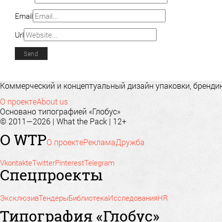
Email
Url
Коммерческий и концептуальный дизайн упаковки, брендинг
О проекте
About us
Основано типографией «Глобус»
© 2011—2026 | What the Pack | 12+
О WTP
О проекте
Реклама
Дружба
Vkontakte
Twitter
Pinterest
Telegram
Спецпроекты
Эксклюзив
Тендеры
Библиотека
Исследования
HR
Типография «Глобус»