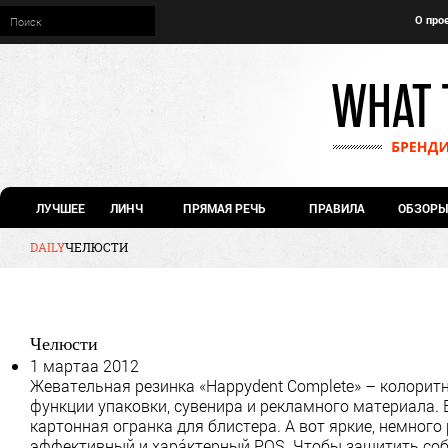
О про
ЛУЧШЕЕ
ЛИНЧ
ПРЯМАЯ РЕЧЬ
ПРАВИЛА
ОБЗОРЫ
DAILY
ЧЕЛЮСТИ
Челюсти
1 мартаа 2012
Жевательная резинка «Happydent Complete» – колоритн
функции упаковки, сувенира и рекламного материала. В
картонная огранка для блистера. А вот яркие, немно
эффективный и харáктерный POS. Чтобы защитить соб