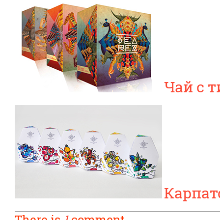
Чай с 
Карпат
There is
1
comment