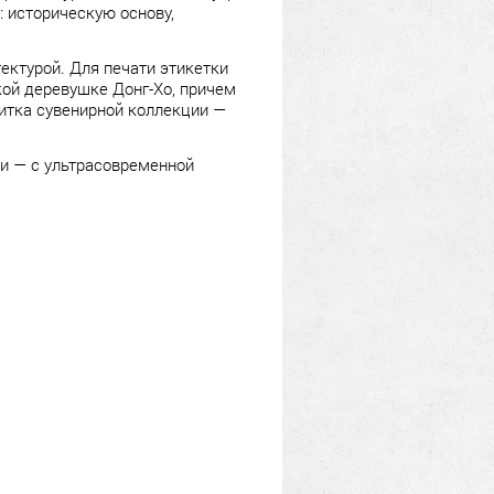
: историческую основу,
ектурой. Для печати этикетки
кой деревушке Донг-Хо, причем
литка сувенирной коллекции —
ии — с ультрасовременной