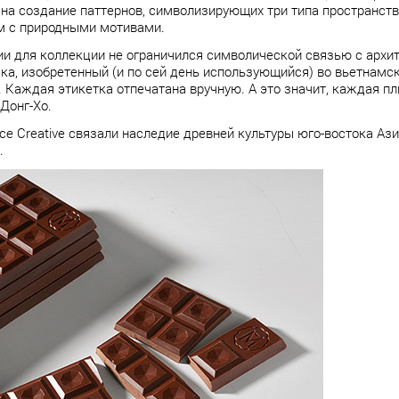
на создание паттернов, символизирующих три типа пространств
м с природными мотивами.
и для коллекции не ограничился символической связью с архит
ка, изобретенный (и по сей день использующийся) во вьетнамс
. Каждая этикетка отпечатана вручную. А это значит, каждая п
Донг-Хо.
e Creative связали наследие древней культуры юго-востока Аз
а.