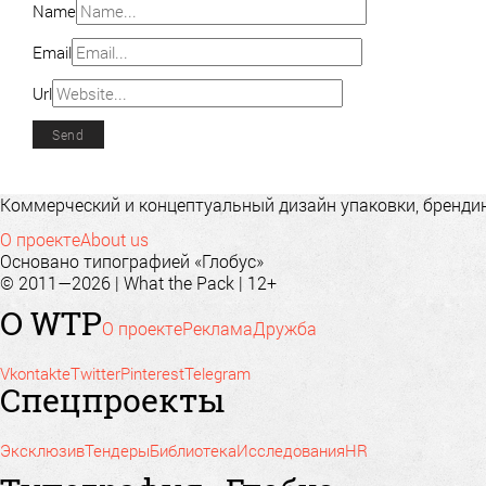
Name
Email
Url
Коммерческий и концептуальный дизайн упаковки, брендинг
О проекте
About us
Основано типографией «Глобус»
© 2011—2026 | What the Pack | 12+
О WTP
О проекте
Реклама
Дружба
Vkontakte
Twitter
Pinterest
Telegram
Спецпроекты
Эксклюзив
Тендеры
Библиотека
Исследования
HR