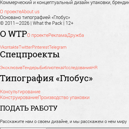
Коммерческий и концептуальный дизайн упаковки, брендинг
О проекте
About us
Основано типографией «Глобус»
© 2011—2026 | What the Pack | 12+
О WTP
О проекте
Реклама
Дружба
Vkontakte
Twitter
Pinterest
Telegram
Спецпроекты
Эксклюзив
Тендеры
Библиотека
Исследования
HR
Типография «Глобус»
Консультирование
Конструирование
Производство упаковки
ПОДАТЬ РАБОТУ
Расскажите нам о своем дизайне, и мы расскажем о нем миру