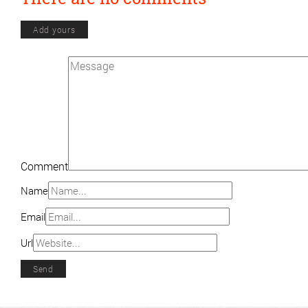
Add yours
Comment
Name
Email
Url