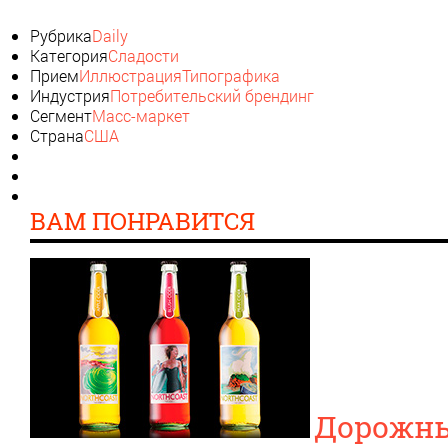
Рубрика
Daily
Категория
Сладости
Прием
Иллюстрация
Типографика
Индустрия
Потребительский брендинг
Сегмент
Масс-маркет
Страна
США
ВАМ ПОНРАВИТСЯ
Дорожны