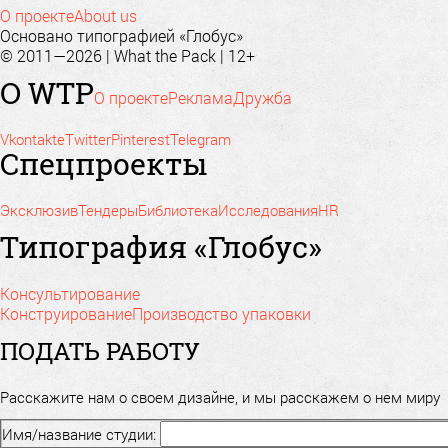
О проекте
About us
Основано типографией «Глобус»
© 2011—2026 | What the Pack | 12+
О WTP
О проекте
Реклама
Дружба
Vkontakte
Twitter
Pinterest
Telegram
Спецпроекты
Эксклюзив
Тендеры
Библиотека
Исследования
HR
Типография «Глобус»
Консультирование
Конструирование
Производство упаковки
ПОДАТЬ РАБОТУ
Расскажите нам о своем дизайне, и мы расскажем о нем миру
Имя/название студии: