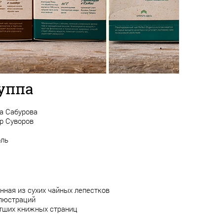
уппа
на Сабурова
р Суворов
оль
нная из сухих чайных лепестков
люстраций
тших книжных страниц