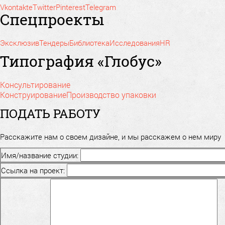
Vkontakte
Twitter
Pinterest
Telegram
Спецпроекты
Эксклюзив
Тендеры
Библиотека
Исследования
HR
Типография «Глобус»
Консультирование
Конструирование
Производство упаковки
ПОДАТЬ РАБОТУ
Расскажите нам о своем дизайне, и мы расскажем о нем миру
Имя/название студии:
Ссылка на проект: