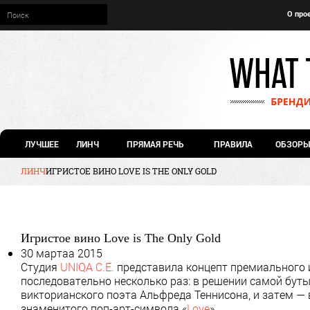
О про
ЛУЧШЕЕ
ЛИНЧ
ПРЯМАЯ РЕЧЬ
ПРАВИЛА
ОБЗОРЫ
ЛИНЧ
ИГРИСТОЕ ВИНО LOVE IS THE ONLY GOLD
Игристое вино Love is The Only Gold
30 мартаа 2015
Студия
UNIQA C.E.
представила концепт премиального и
последовательно несколько раз: в решении самой бут
викторианского поэта Альфреда Теннисона, и затем —
знаменитого поп-арт-символа «
Love
».