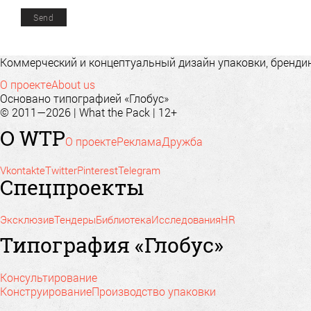
Коммерческий и концептуальный дизайн упаковки, брендинг
О проекте
About us
Основано типографией «Глобус»
© 2011—2026 | What the Pack | 12+
О WTP
О проекте
Реклама
Дружба
Vkontakte
Twitter
Pinterest
Telegram
Спецпроекты
Эксклюзив
Тендеры
Библиотека
Исследования
HR
Типография «Глобус»
Консультирование
Конструирование
Производство упаковки