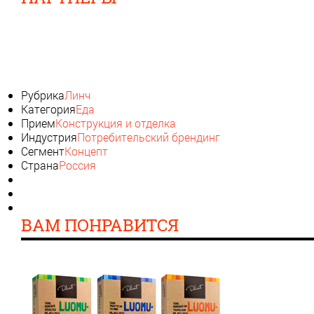
Рубрика
Линч
Категория
Еда
Прием
Конструкция и отделка
Индустрия
Потребительский брендинг
Сегмент
Концепт
Страна
Россия
ВАМ ПОНРАВИТСЯ