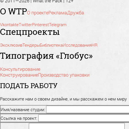
© 2011—2026 | What the Pack | 12+
О WTP
О проекте
Реклама
Дружба
Vkontakte
Twitter
Pinterest
Telegram
Спецпроекты
Эксклюзив
Тендеры
Библиотека
Исследования
HR
Типография «Глобус»
Консультирование
Конструирование
Производство упаковки
ПОДАТЬ РАБОТУ
Расскажите нам о своем дизайне, и мы расскажем о нем миру
Имя/название студии:
Ссылка на проект: