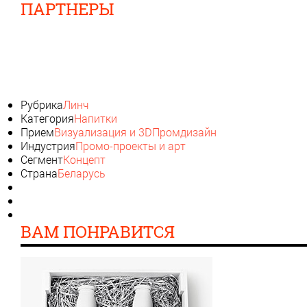
ПАРТНЕРЫ
Рубрика
Линч
Категория
Напитки
Прием
Визуализация и 3D
Промдизайн
Индустрия
Промо-проекты и арт
Сегмент
Концепт
Страна
Беларусь
ВАМ ПОНРАВИТСЯ