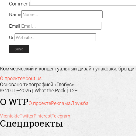
Comment
Name
Email
Url
Коммерческий и концептуальный дизайн упаковки, брендинг
О проекте
About us
Основано типографией «Глобус»
© 2011—2026 | What the Pack | 12+
О WTP
О проекте
Реклама
Дружба
Vkontakte
Twitter
Pinterest
Telegram
Спецпроекты