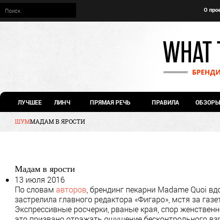
О про
ЛУЧШЕЕ
ЛИНЧ
ПРЯМАЯ РЕЧЬ
ПРАВИЛА
ОБЗОРЫ
ШУМ
МАДАМ В ЯРОСТИ
Мадам в ярости
13 июля 2016
По словам
авторов
, брендинг пекарни Madame Quoi вд
застрелила главного редактора «Фигаро», мстя за га
Экспрессивные росчерки, рваные края, спор женственно
это призвано отражать ощущение бесконтрольного взр