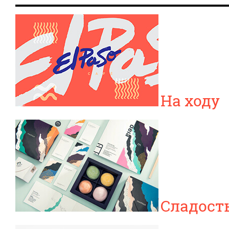
На ходу
Сладост