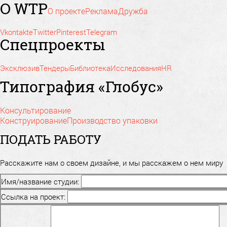
О WTP
О проекте
Реклама
Дружба
Vkontakte
Twitter
Pinterest
Telegram
Спецпроекты
Эксклюзив
Тендеры
Библиотека
Исследования
HR
Типография «Глобус»
Консультирование
Конструирование
Производство упаковки
ПОДАТЬ РАБОТУ
Расскажите нам о своем дизайне, и мы расскажем о нем миру
Имя/название студии:
Ссылка на проект: