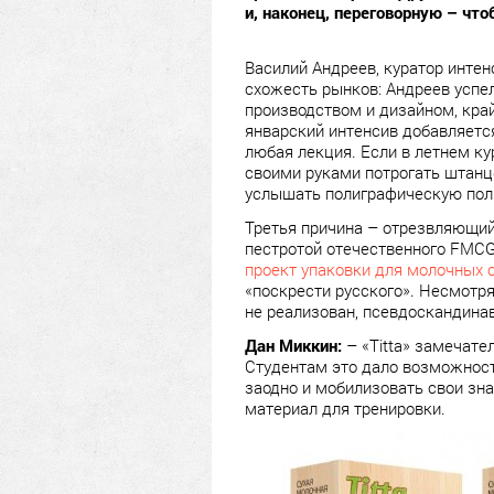
и, наконец, переговорную – чт
Василий Андреев, куратор интен
схожесть рынков: Андреев успе
производством и дизайном, край
январский интенсив добавляется
любая лекция. Если в летнем к
своими руками потрогать штанц
услышать полиграфическую поли
Третья причина – отрезвляющий
пестротой отечественного FMCG
проект упаковки для молочных с
«поскрести русского». Несмотря 
не реализован, псевдоскандина
Дан Миккин:
– «Titta» замечате
Студентам это дало возможность
заодно и мобилизовать свои зн
материал для тренировки.