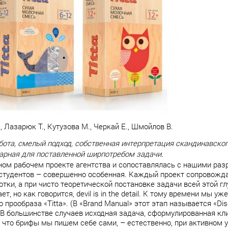
 Лазарюк Т., Кутузова М., Черкай Е., Шмойлов В.
бота, смелый подход, собственная интерпретация скандинавског
арная для поставленной ширпотребом задачи.
ьном рабочем проекте агентства и сопоставлялась с нашими раз
я студентов – совершенно особенная. Каждый проект сопровожд
тки, а при чисто теоретической постановке задачи всей этой г
т, но как говорится, devil is in the detail. К тому времени мы у
прообраза «Titta». (В «Brand Manual» этот этап называется «Dis
 В большинстве случаев исходная задача, сформулированная кл
что брифы мы пишем себе сами, – естественно, при активном у