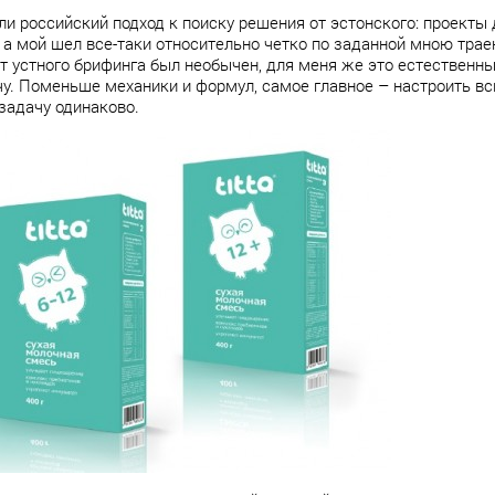
ли российский подход к поиску решения от эстонского: проекты 
 а мой шел все-таки относительно четко по заданной мною трае
ат устного брифинга был необычен, для меня же это естественн
у. Поменьше механики и формул, самое главное – настроить вс
 задачу одинаково.