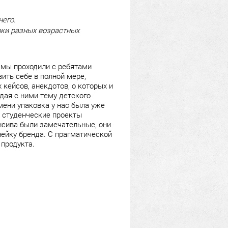
него.
овки разных возрастных
ь мы проходили с ребятами
ить себе в полной мере,
х кейсов, анекдотов, о которых и
ждая с ними тему детского
емени упаковка у нас была уже
е студенческие проекты
нсива были замечательные, они
нейку бренда. С прагматической
 продукта.