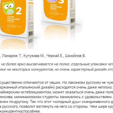
 Лазарюк Т., Кутузова М., Черкай Е., Шмойлов В.
но более ярко высвечивается на полке, отдельные упаковки че
же на некоторых конкурентов, но очень характерный дизайн это
 существенно отличаются от наших. Но лаконизм русским не чуж
ржанный итальянский дизайн) расходятся очень даже неплохо. 
зайнерским истеблишментом, может оказаться очень даже поле
тенсива, минимализмом студенты занимались с удовольствием.
сем по-другому. Так что этот «холодный душ» скандинавского 
русского, позволит взглянуть на него со стороны. Чем шире кр
и конкурентноспособнее.