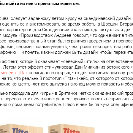
обы выйти из нее с принятым макетом.
сива, следует заданному летом курсу на скандинавский дизайн.
л оценить ее и анатомировать за время работы в Швеции. Втора
не характерная для Скандинавии и как никогда актуальная для 
 модуль «Производство»: Андреев говорит, что один визит в ти
урсе производственный этап был ограничен введением в препрес
формы, своими глазами увидеть, чем грозит некорректная рабо
фонию – и понять, каким должен быть дизайн, чтобы пережить 
 эффект, который оказывает «северный штиль» на отечественн
. Летом этот эффект стимулировал Дан Миккин из эстонского «
месей «Titta»
неожиданно открыл, что для «активизации внутре
на то, что реальный прототип «Titta» (кейс, от которого от кот
вские концепты летнего выпуска наконец можно показать и обсу
льно подходила для «игры» в Британке: четко скандинавский прод
 перевоплотиться в иностранцев, прочувствовать непривычный 
ания о домашнем потребителе. Плюс в нем была куча специфиче