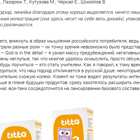
 Лазарюк Т., Кутузова М., Черкай Е., Шмойлов В.
дход, линейка благодаря этому хорошо выделяется, ничего лиш
нная иллюстрация (она здесь несет на себе весь дизайн), упак
о различаются.
его, вникнуть в образ мышления российского потребителя, вед
рали разные роли – их точку зрения невозможно было представ
– God is in the detail – я узнал массу предубеждений, негативны
чень неглупые, так что многое удалось осмыслить, просто обсу
будь поучиться – это стать учителем. Как я говорил, к тому вр
бедиться, что наш подход откликается в русской душе: некоторы
ительно схожую колею. Клиент их тоже видел: результаты инте
ьше в плане будущих продуктов: сразу захотелось расширить ли
час все-таки сосредоточится на лансировании базового состава