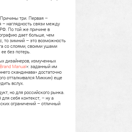
 Причины три. Первая –
я – наглядность связи между
РФ. По той же причине в
пографию дает больше, чем
с, то зимний – это возможность
та со слоями, своими ушами
ее без потерь.
ых дизайнеров, измученных
Brand Manual
»: заданный им
ннего скандинава» достаточно
орого отталкивался Миккин) еще
дить вслух.
укт, но для российского рынка.
для себя контекст, – ну а
ских ограничений – отличный