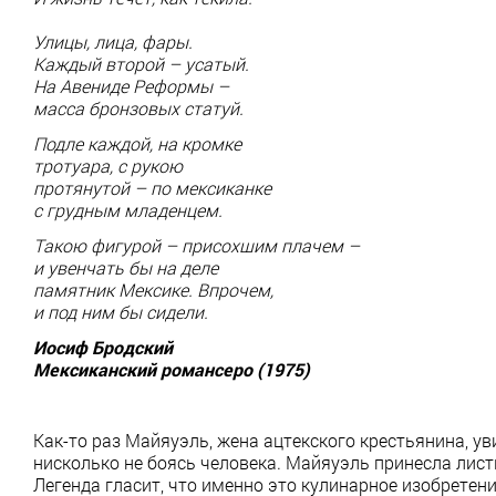
Улицы, лица, фары.
Каждый второй – усатый.
На Авениде Реформы –
масса бронзовых статуй.
Подле каждой, на кромке
тротуара, с рукою
протянутой – по мексиканке
с грудным младенцем.
Такою фигурой – присохшим плачем –
и увенчать бы на деле
памятник Мексике. Впрочем,
и под ним бы сидели.
Иосиф Бродский
Мексиканский романсеро (1975)
Как-то раз Майяуэль, жена ацтекского крестьянина, ув
нисколько не боясь человека. Майяуэль принесла лист
Легенда гласит, что именно это кулинарное изобретен