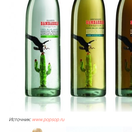
Источник:
www
.popsop.ru