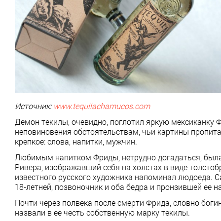
Источник:
www
.tequilachamucos.com
Демон текилы, очевидно, поглотил яркую мексиканку
неповиновения обстоятельствам, чьи картины пропит
крепкое: слова, напитки, мужчин.
Любимым напитком Фриды, нетрудно догадаться, была 
Ривера, изображавший себя на холстах в виде толстоб
известного русского художника напоминал людоеда. С
18-летней, позвоночник и оба бедра и пронзившей ее
Почти через полвека после смерти Фрида, словно бог
назвали в ее честь собственную марку текилы.