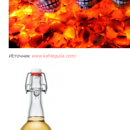
Источник:
www
.
kahtequila
.
com
/