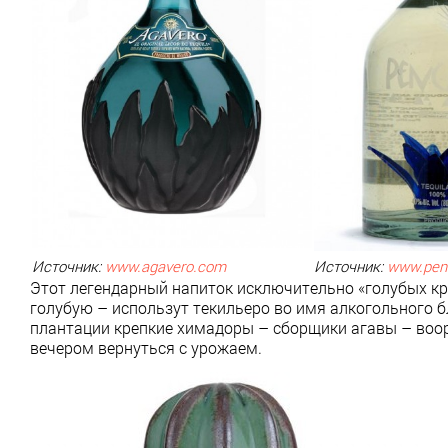
Источник:
www.agavero.com
Источник:
www.pen
Этот легендарный напиток исключительно «голубых кро
голубую – использут текильеро во имя алкогольного бл
плантации крепкие химадоры – сборщики агавы – воор
вечером вернуться с урожаем.