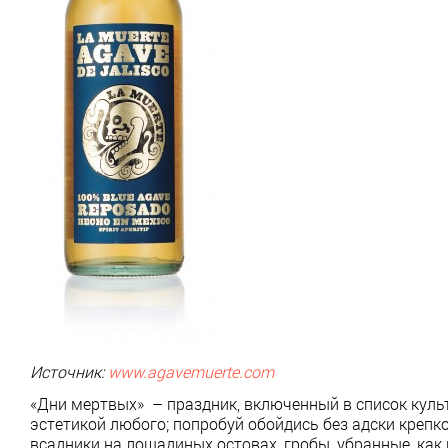
Источник:
www.agavemuerte.com
«Дни мертвых» – праздник, включенный в список куль
эстетикой любого; попробуй обойдись без адски крепк
всадники на лошадиных остовах, гробы, убранные, как