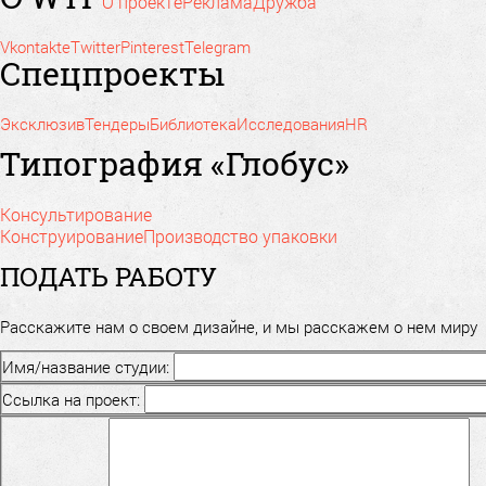
О проекте
Реклама
Дружба
Vkontakte
Twitter
Pinterest
Telegram
Спецпроекты
Эксклюзив
Тендеры
Библиотека
Исследования
HR
Типография «Глобус»
Консультирование
Конструирование
Производство упаковки
ПОДАТЬ РАБОТУ
Расскажите нам о своем дизайне, и мы расскажем о нем миру
Имя/название студии:
Ссылка на проект: