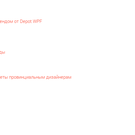
рендом от Depot WPF
еды
оветы провинциальным дизайнерам