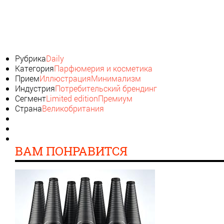
Рубрика
Daily
Категория
Парфюмерия и косметика
Прием
Иллюстрация
Минимализм
Индустрия
Потребительский брендинг
Сегмент
Limited edition
Премиум
Страна
Великобритания
ВАМ ПОНРАВИТСЯ