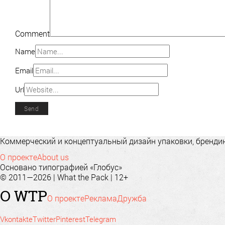
Comment
Name
Email
Url
Коммерческий и концептуальный дизайн упаковки, брендинг
О проекте
About us
Основано типографией «Глобус»
© 2011—2026 | What the Pack | 12+
О WTP
О проекте
Реклама
Дружба
Vkontakte
Twitter
Pinterest
Telegram