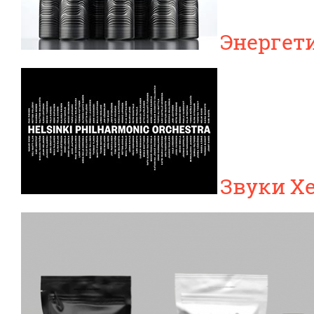
Энергет
Звуки Х