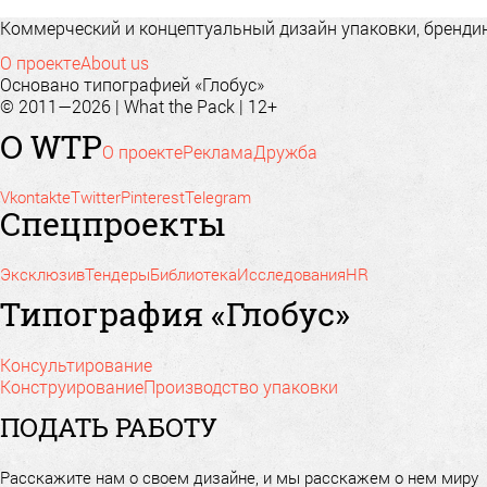
Коммерческий и концептуальный дизайн упаковки, брендинг
О проекте
About us
Основано типографией «Глобус»
© 2011—2026 | What the Pack | 12+
О WTP
О проекте
Реклама
Дружба
Vkontakte
Twitter
Pinterest
Telegram
Спецпроекты
Эксклюзив
Тендеры
Библиотека
Исследования
HR
Типография «Глобус»
Консультирование
Конструирование
Производство упаковки
ПОДАТЬ РАБОТУ
Расскажите нам о своем дизайне, и мы расскажем о нем миру