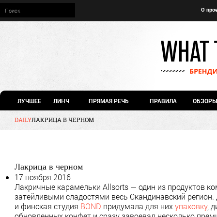
О про
ЛУЧШЕЕ
ЛИНЧ
ПРЯМАЯ РЕЧЬ
ПРАВИЛА
ОБЗОРЫ
DAILY
ЛАКРИЦА В ЧЕРНОМ
Лакрица в черном
17 ноября 2016
Лакричные карамельки Allsorts — один из продуктов ко
затейливыми сладостями весь Скандинавский регион. Д
и финская студия
BOND
придумала для них
упаковку
, 
обновленных конфет и сразу завоевал несколько премий