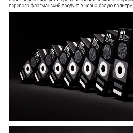
перевела флагманский продукт в черно-белую палитру,