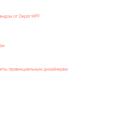
рендом от Depot WPF
еды
оветы провинциальным дизайнерам