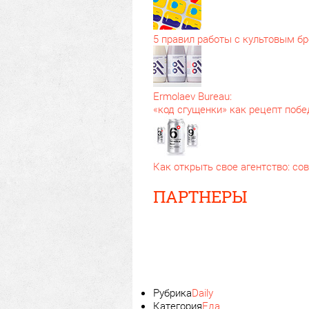
5 правил работы с культовым б
Ermolaev Bureau:
«код сгущенки» как рецепт поб
Как открыть свое агентство: с
ПАРТНЕРЫ
Рубрика
Daily
Категория
Еда