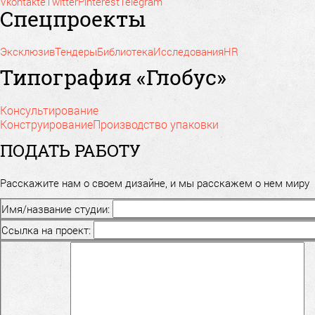
Vkontakte
Twitter
Pinterest
Telegram
Спецпроекты
Эксклюзив
Тендеры
Библиотека
Исследования
HR
Типография «Глобус»
Консультирование
Конструирование
Производство упаковки
ПОДАТЬ РАБОТУ
Расскажите нам о своем дизайне, и мы расскажем о нем миру
Имя/название студии:
Ссылка на проект: