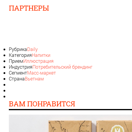
ПАРТНЕРЫ
Рубрика
Daily
Категория
Напитки
Прием
Иллюстрация
Индустрия
Потребительский брендинг
Сегмент
Масс-маркет
Страна
Вьетнам
ВАМ ПОНРАВИТСЯ