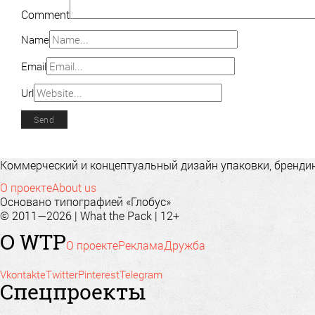
Comment
Name
Email
Url
Коммерческий и концептуальный дизайн упаковки, брендинг
О проекте
About us
Основано типографией «Глобус»
© 2011—2026 | What the Pack | 12+
О WTP
О проекте
Реклама
Дружба
Vkontakte
Twitter
Pinterest
Telegram
Спецпроекты