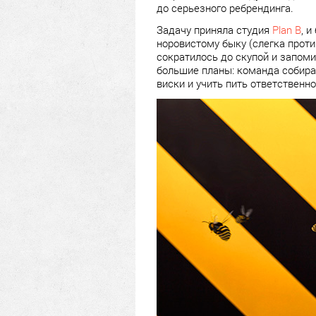
до серьезного ребрендинга.
Задачу приняла студия
Plan B
, 
норовистому быку (слегка проти
сократилось до скупой и запом
большие планы: команда собирае
виски и учить пить ответственно,