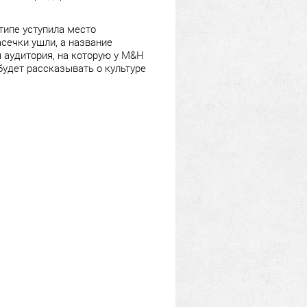
отипе уступила место
асечки ушли, а название
 аудитория, на которую у M&H
будет рассказывать о культуре