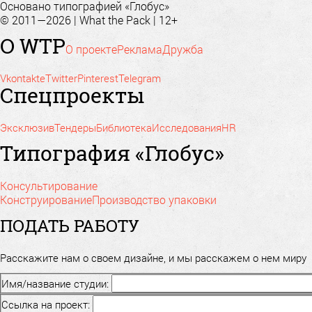
Основано типографией «Глобус»
© 2011—2026 | What the Pack | 12+
О WTP
О проекте
Реклама
Дружба
Vkontakte
Twitter
Pinterest
Telegram
Спецпроекты
Эксклюзив
Тендеры
Библиотека
Исследования
HR
Типография «Глобус»
Консультирование
Конструирование
Производство упаковки
ПОДАТЬ РАБОТУ
Расскажите нам о своем дизайне, и мы расскажем о нем миру
Имя/название студии:
Ссылка на проект: