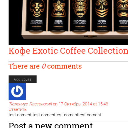
Кофе Exotic Coffee Collectio
There are
0
comments
Add yours
Тюлениус Ластоногий
on 17 Октябрь, 2014 at 15:46
Ответить
test coment test comenttest comenttest coment
Post a new comment