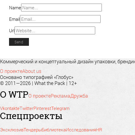
Name
Email
Url
Коммерческий и концептуальный дизайн упаковки, брендинг
О проекте
About us
Основано типографией «Глобус»
© 2011—2026 | What the Pack | 12+
О WTP
О проекте
Реклама
Дружба
Vkontakte
Twitter
Pinterest
Telegram
Спецпроекты
Эксклюзив
Тендеры
Библиотека
Исследования
HR