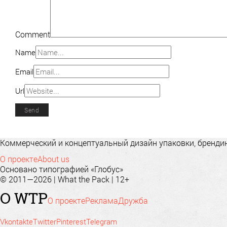
Comment
Name
Email
Url
Коммерческий и концептуальный дизайн упаковки, брендинг
О проекте
About us
Основано типографией «Глобус»
© 2011—2026 | What the Pack | 12+
О WTP
О проекте
Реклама
Дружба
Vkontakte
Twitter
Pinterest
Telegram