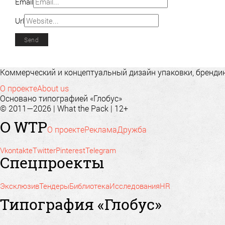
Email
Url
Коммерческий и концептуальный дизайн упаковки, брендинг
О проекте
About us
Основано типографией «Глобус»
© 2011—2026 | What the Pack | 12+
О WTP
О проекте
Реклама
Дружба
Vkontakte
Twitter
Pinterest
Telegram
Спецпроекты
Эксклюзив
Тендеры
Библиотека
Исследования
HR
Типография «Глобус»