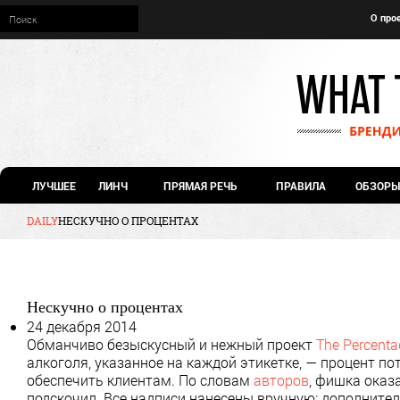
О про
ЛУЧШЕЕ
ЛИНЧ
ПРЯМАЯ РЕЧЬ
ПРАВИЛА
ОБЗОРЫ
DAILY
НЕСКУЧНО О ПРОЦЕНТАХ
Нескучно о процентах
24 декабря 2014
Обманчиво безыскусный и нежный проект
The Percenta
алкоголя, указанное на каждой этикетке, — процент по
обеспечить клиентам. По словам
авторов
, фишка оказ
подскочил. Все надписи нанесены вручную: дополните