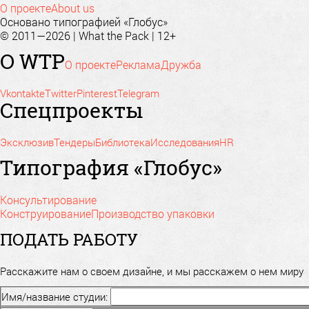
О проекте
About us
Основано типографией «Глобус»
© 2011—2026 | What the Pack | 12+
О WTP
О проекте
Реклама
Дружба
Vkontakte
Twitter
Pinterest
Telegram
Спецпроекты
Эксклюзив
Тендеры
Библиотека
Исследования
HR
Типография «Глобус»
Консультирование
Конструирование
Производство упаковки
ПОДАТЬ РАБОТУ
Расскажите нам о своем дизайне, и мы расскажем о нем миру
Имя/название студии: