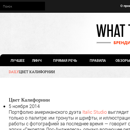
О про
ЛУЧШЕЕ
ЛИНЧ
ПРЯМАЯ РЕЧЬ
ПРАВИЛА
ОБЗОРЫ
DAILY
ЦВЕТ КАЛИФОРНИИ
Цвет Калифорнии
5 ноября 2014
Портфолио американского дуэта
Italic Studio
выглядит 
только о палитре: им тронуты и шрифты, и иллюстраци
работы с фотографией за последнее время — говорит о
эпохи «Секретов Лос-Анджелеса», однако вопиющее ретр