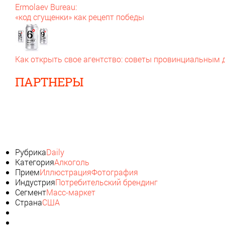
Ermolaev Bureau:
«код сгущенки» как рецепт победы
Как открыть свое агентство: советы провинциальным
ПАРТНЕРЫ
Рубрика
Daily
Категория
Алкоголь
Прием
Иллюстрация
Фотография
Индустрия
Потребительский брендинг
Сегмент
Масс-маркет
Страна
США