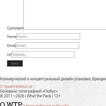
Comment
Name
Email
Url
Коммерческий и концептуальный дизайн упаковки, брендинг
О проекте
About us
Основано типографией «Глобус»
© 2011—2026 | What the Pack | 12+
О WTP
О проекте
Реклама
Дружба