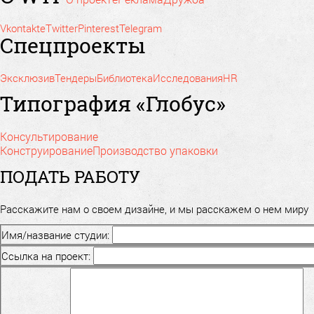
Vkontakte
Twitter
Pinterest
Telegram
Спецпроекты
Эксклюзив
Тендеры
Библиотека
Исследования
HR
Типография «Глобус»
Консультирование
Конструирование
Производство упаковки
ПОДАТЬ РАБОТУ
Расскажите нам о своем дизайне, и мы расскажем о нем миру
Имя/название студии:
Ссылка на проект: