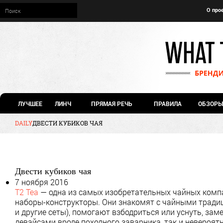
О про
ЛУЧШЕЕ
ЛИНЧ
ПРЯМАЯ РЕЧЬ
ПРАВИЛА
ОБЗОРЫ
DAILY
ДВЕСТИ КУБИКОВ ЧАЯ
Двести кубиков чая
7 ноября 2016
T2 Tea
— одна из самых изобретательных чайных компа
наборы-конструкторы. Они знакомят с чайными традиц
и другие сеты), помогают взбодриться или уснуть, за
девайсами вроде походного заварника, так и невероя