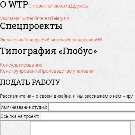
О WTP
О проекте
Реклама
Дружба
Vkontakte
Twitter
Pinterest
Telegram
Спецпроекты
Эксклюзив
Тендеры
Библиотека
Исследования
HR
Типография «Глобус»
Консультирование
Конструирование
Производство упаковки
ПОДАТЬ РАБОТУ
Расскажите нам о своем дизайне, и мы расскажем о нем миру
Имя/название студии:
Ссылка на проект: