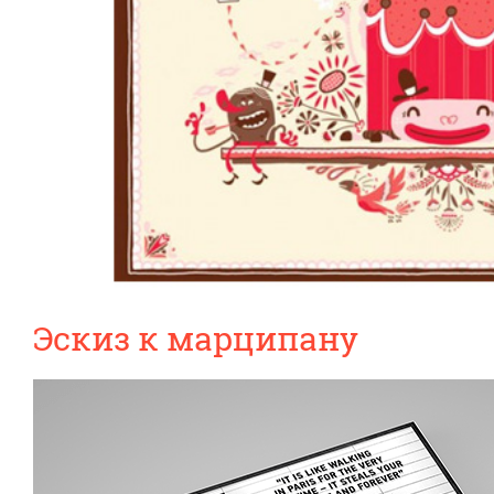
Эскиз к марципану