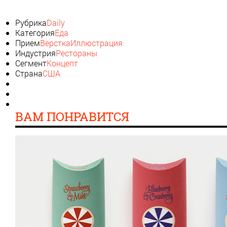
Рубрика
Daily
Категория
Еда
Прием
Верстка
Иллюстрация
Индустрия
Рестораны
Сегмент
Концепт
Страна
США
ВАМ ПОНРАВИТСЯ