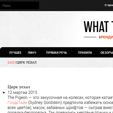
О про
ЛУЧШЕЕ
ЛИНЧ
ПРЯМАЯ РЕЧЬ
ПРАВИЛА
ОБЗОРЫ
DAILY
ЦИРК УЕХАЛ
Цирк уехал
12 мартаа 2015
The Pigeon — это закусочная на колесах, которая ката
Голдстайн
(Sydney Goldstein) предпочла избежать осн
всех цветов), масок, забавных шрифтов — сыграв вмес
порядка-беспорядка. Так появились мертвые птички и 