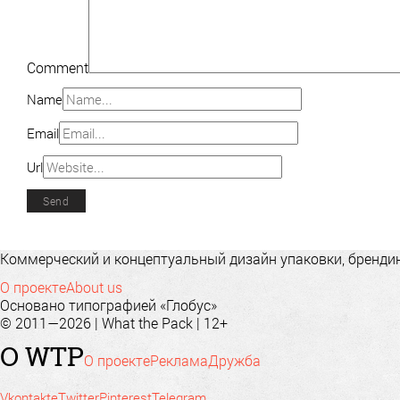
Comment
Name
Email
Url
Коммерческий и концептуальный дизайн упаковки, брендинг
О проекте
About us
Основано типографией «Глобус»
© 2011—2026 | What the Pack | 12+
О WTP
О проекте
Реклама
Дружба
Vkontakte
Twitter
Pinterest
Telegram