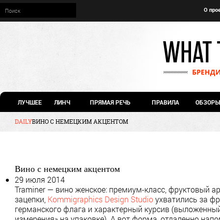
О про
ЛУЧШЕЕ
ЛИНЧ
ПРЯМАЯ РЕЧЬ
ПРАВИЛА
ОБЗОРЫ
DAILY
ВИНО С НЕМЕЦКИМ АКЦЕНТОМ
Вино с немецким акцентом
29 июля 2014
Traminer — вино женское: премиум-класс, фруктовый а
зацепки,
Kommigraphics Design Studio
ухватились за фр
германского флага и характерный курсив (выложенный 
измерения» на упаковке). А вот форма, отдаленно на