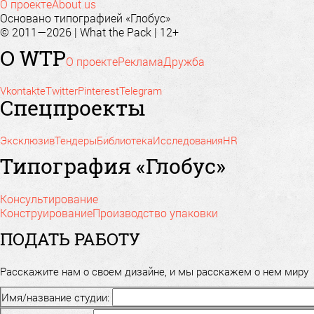
О проекте
About us
Основано типографией «Глобус»
© 2011—2026 | What the Pack | 12+
О WTP
О проекте
Реклама
Дружба
Vkontakte
Twitter
Pinterest
Telegram
Спецпроекты
Эксклюзив
Тендеры
Библиотека
Исследования
HR
Типография «Глобус»
Консультирование
Конструирование
Производство упаковки
ПОДАТЬ РАБОТУ
Расскажите нам о своем дизайне, и мы расскажем о нем миру
Имя/название студии: