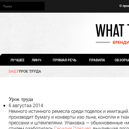
О про
ЛУЧШЕЕ
ЛИНЧ
ПРЯМАЯ РЕЧЬ
ПРАВИЛА
ОБЗОРЫ
DAILY
УРОК ТРУДА
Урок труда
6 августаа 2014
Немного истинного ремесла среди поделок и имитаций.
производит бумагу и конверты изо льна, конопли и тка
прессами и штемпелями. Упаковка — обыкновенные «м
стилем озаботилась
Сесилия Плетчер
, выудившая лого