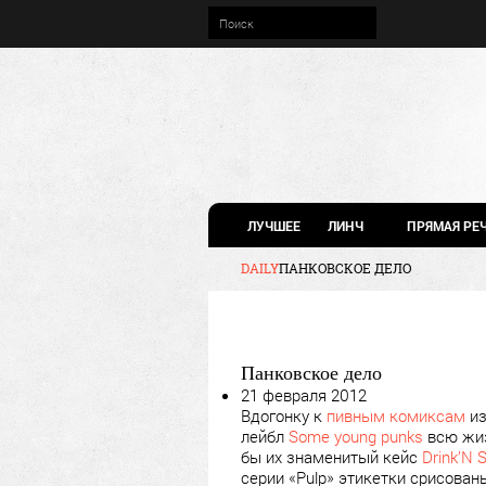
ЛУЧШЕЕ
ЛИНЧ
ПРЯМАЯ РЕ
DAILY
ПАНКОВСКОЕ ДЕЛО
Панковское дело
21 февраля 2012
Вдогонку к
пивным комиксам
из
лейбл
Some young punks
всю жиз
бы их знаменитый кейс
Drink’N S
серии «Pulp» этикетки срисован