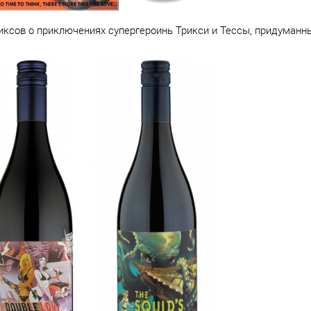
миксов о приключениях супергероинь Трикси и Тессы, придуман