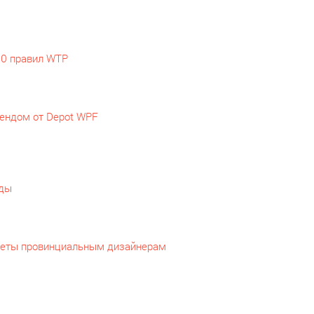
10 правил WTP
рендом от Depot WPF
еды
оветы провинциальным дизайнерам