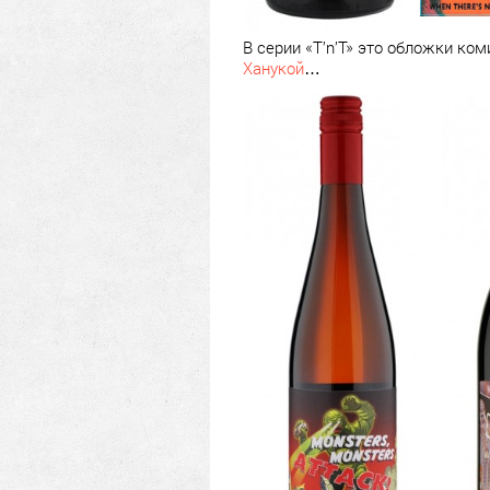
В серии «T’n’T» это обложки ко
Ханукой
…