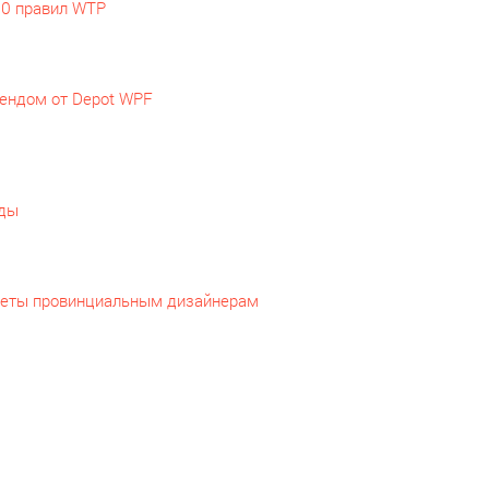
10 правил WTP
рендом от Depot WPF
еды
оветы провинциальным дизайнерам