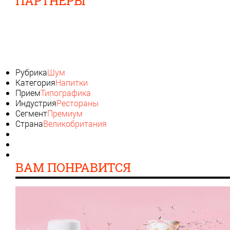
ПАРТНЕРЫ
Рубрика
Шум
Категория
Напитки
Прием
Типографика
Индустрия
Рестораны
Сегмент
Премиум
Страна
Великобритания
ВАМ ПОНРАВИТСЯ