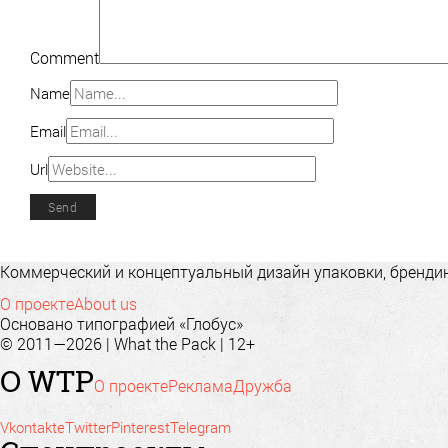
Comment
Name
Email
Url
Коммерческий и концептуальный дизайн упаковки, брендинг
О проекте
About us
Основано типографией «Глобус»
© 2011—2026 | What the Pack | 12+
О WTP
О проекте
Реклама
Дружба
Vkontakte
Twitter
Pinterest
Telegram