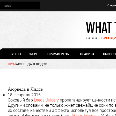
О про
ЛУЧШЕЕ
ЛИНЧ
ПРЯМАЯ РЕЧЬ
ПРАВИЛА
ОБЗОРЫ
ШУМ
АЮРВЕДА В ЛИДСЕ
Аюрведа в Лидсе
18 февраля 2015
Соковый бар
Leeds Juicery
пропагандирует ценности ис
Другими словами, не только жмет свежайшие соки по 
их составе, качестве и эффекте, используя все простр
сумок. В фирменном стиле бара
Аббас Муштак
(Abbas 