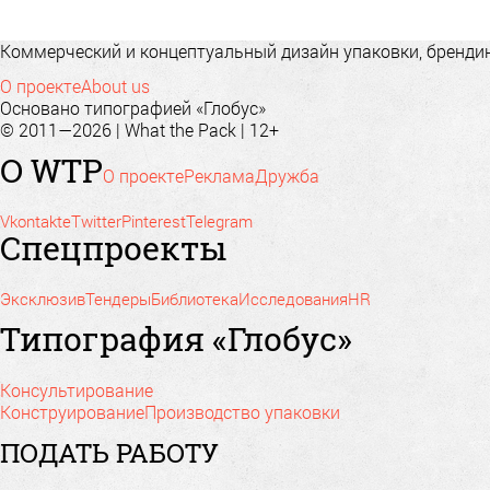
Коммерческий и концептуальный дизайн упаковки, брендинг
О проекте
About us
Основано типографией «Глобус»
© 2011—2026 | What the Pack | 12+
О WTP
О проекте
Реклама
Дружба
Vkontakte
Twitter
Pinterest
Telegram
Спецпроекты
Эксклюзив
Тендеры
Библиотека
Исследования
HR
Типография «Глобус»
Консультирование
Конструирование
Производство упаковки
ПОДАТЬ РАБОТУ