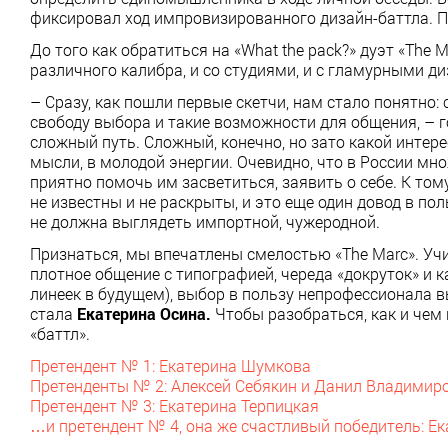
фиксировал ход импровизированного дизайн-баттла. 
До того как обратиться на «What the pack?» дуэт «The 
различного калибра, и со студиями, и с гламурными д
– Сразу, как пошли первые скетчи, нам стало понятно:
свободу выбора и такие возможности для общения, – 
сложный путь. Сложный, конечно, но зато какой интере
мысли, в молодой энергии. Очевидно, что в России м
приятно помочь им засветиться, заявить о себе. К том
не известны и не раскрыты, и это еще один довод в по
не должна выглядеть импортной, чужеродной.
Признаться, мы впечатлены смелостью «The Marc». Учи
плотное общение с типографией, череда «докруток» и 
линеек в будущем), выбор в пользу непрофессионала 
стала
Екатерина Осина.
Чтобы разобраться, как и чем 
«баттл».
Претендент № 1: Екатерина Шумкова
Претенденты № 2: Алексей Себякин и Данил Владимир
Претендент № 3: Екатерина Терпицкая
…и претендент № 4, она же счастливый победитель: Е