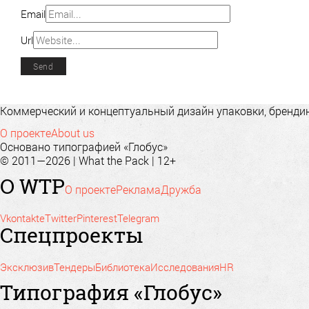
Email
Url
Коммерческий и концептуальный дизайн упаковки, брендинг
О проекте
About us
Основано типографией «Глобус»
© 2011—2026 | What the Pack | 12+
О WTP
О проекте
Реклама
Дружба
Vkontakte
Twitter
Pinterest
Telegram
Спецпроекты
Эксклюзив
Тендеры
Библиотека
Исследования
HR
Типография «Глобус»