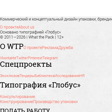
Коммерческий и концептуальный дизайн упаковки, брендинг
О проекте
About us
Основано типографией «Глобус»
© 2011—2026 | What the Pack | 12+
О WTP
О проекте
Реклама
Дружба
Vkontakte
Twitter
Pinterest
Telegram
Спецпроекты
Эксклюзив
Тендеры
Библиотека
Исследования
HR
Типография «Глобус»
Консультирование
Конструирование
Производство упаковки
ПОДАТЬ РАБОТУ