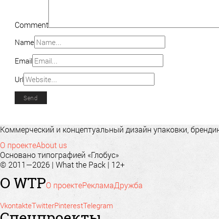
Comment
Name
Email
Url
Коммерческий и концептуальный дизайн упаковки, брендинг
О проекте
About us
Основано типографией «Глобус»
© 2011—2026 | What the Pack | 12+
О WTP
О проекте
Реклама
Дружба
Vkontakte
Twitter
Pinterest
Telegram
Спецпроекты