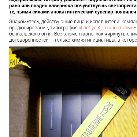
рано или поздно наверняка почувствуешь светопреста
те, чьими силами апокатиптический сувенир появился 
Знакомьтесь, действующие лица и исполнители: комп
продюсирование, типография
«Глобус Континенталь»
–
бенгальского огня. Все элементарно, как чиркнуть сп
договоренностей – только химия инициативы, в которо