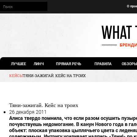
О про
ЛУЧШЕЕ
ЛИНЧ
ПРЯМАЯ РЕЧЬ
ПРАВИЛА
ОБЗОРЫ
КЕЙСЫ
ТЯНИ-ЗАЖИГАЙ. КЕЙС НА ТРОИХ
Тяни-зажигай. Кейс на троих
26 декабря 2011
Алиса твердо помнила, что если разом осушить пузыре
почувствуешь недомогание. В канун Нового года в га
объект: плоская упаковка цыплячьего цвета с леде
содержимым. Интригу усиливает надпись «Тяни!» по кр