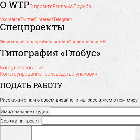
О WTP
О проекте
Реклама
Дружба
Vkontakte
Twitter
Pinterest
Telegram
Спецпроекты
Эксклюзив
Тендеры
Библиотека
Исследования
HR
Типография «Глобус»
Консультирование
Конструирование
Производство упаковки
ПОДАТЬ РАБОТУ
Расскажите нам о своем дизайне, и мы расскажем о нем миру
Имя/название студии:
Ссылка на проект: