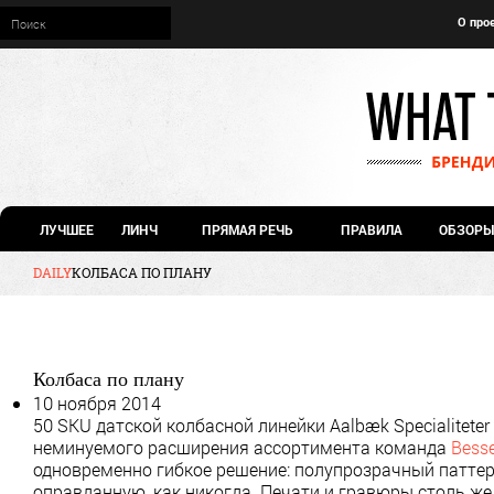
О про
ЛУЧШЕЕ
ЛИНЧ
ПРЯМАЯ РЕЧЬ
ПРАВИЛА
ОБЗОРЫ
DAILY
КОЛБАСА ПО ПЛАНУ
Колбаса по плану
10 ноября 2014
50 SKU датской колбасной линейки Aalbæk Specialitete
неминуемого расширения ассортимента команда
Bess
одновременно гибкое решение: полупрозрачный паттер
оправданную, как никогда. Печати и гравюры столь же