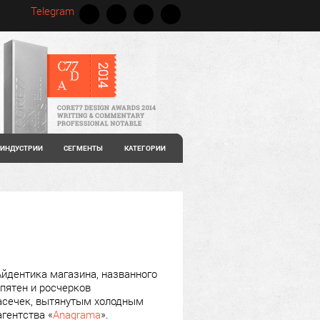
Telegram
ИНДУСТРИИ
СЕГМЕНТЫ
КАТЕГОРИИ
 Айдентика магазина, названного
 пятен и росчерков
асечек, вытянутым холодным
гентства «
Anagrama
».