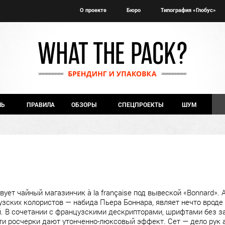
О проекте
Бюро
Типография «Глобус»
ЧЬ
ПРАВИЛА
ОБЗОРЫ
СПЕЦПРОЕКТЫ
ШУМ
вует чайный магазинчик à la française под вывеской «Bonnard».
узских колористов — набида Пьера Боннара, являет нечто вроде
. В сочетании с французскими дескрипторами, шрифтами без з
и росчерки дают утонченно-люксовый эффект. Сет — дело рук а