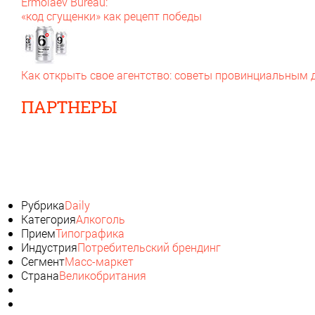
Ermolaev Bureau:
«код сгущенки» как рецепт победы
Как открыть свое агентство: советы провинциальным
ПАРТНЕРЫ
Рубрика
Daily
Категория
Алкоголь
Прием
Типографика
Индустрия
Потребительский брендинг
Сегмент
Масс-маркет
Страна
Великобритания