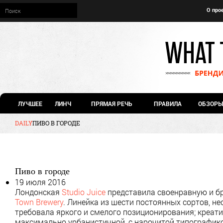
О про
ЛУЧШЕЕ
ЛИНЧ
ПРЯМАЯ РЕЧЬ
ПРАВИЛА
ОБЗОРЫ
DAILY
ПИВО В ГОРОДЕ
Пиво в городе
19 июля 2016
Лондонская
Studio Juice
представила своенравную и б
Town Brewery
. Линейка из шести постоянных сортов, н
требовала яркого и смелого позиционирования; креат
максимально урбанистичной, с нарочитой типографик