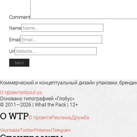
Comment
Name
Email
Url
Коммерческий и концептуальный дизайн упаковки, брендинг
О проекте
About us
Основано типографией «Глобус»
© 2011—2026 | What the Pack | 12+
О WTP
О проекте
Реклама
Дружба
Vkontakte
Twitter
Pinterest
Telegram