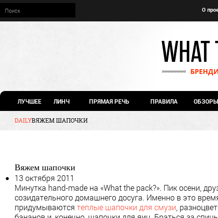
О про
ЛУЧШЕЕ
ЛИНЧ
ПРЯМАЯ РЕЧЬ
ПРАВИЛА
ОБЗОРЫ
DAILY
ВЯЖЕМ ШАПОЧКИ
Вяжем шапочки
13 октября 2011
Минутка hand-made на «What the pack?». Пик осени, д
созидательного домашнего досуга. Именно в это время
придумываются
теплые шапочки для смузи
, разноцве
бананов и, конечно, шапочки для яиц. Браться за спиц