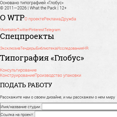
Основано типографией «Глобус»
© 2011—2026 | What the Pack | 12+
О WTP
О проекте
Реклама
Дружба
Vkontakte
Twitter
Pinterest
Telegram
Спецпроекты
Эксклюзив
Тендеры
Библиотека
Исследования
HR
Типография «Глобус»
Консультирование
Конструирование
Производство упаковки
ПОДАТЬ РАБОТУ
Расскажите нам о своем дизайне, и мы расскажем о нем миру
Имя/название студии:
Ссылка на проект: