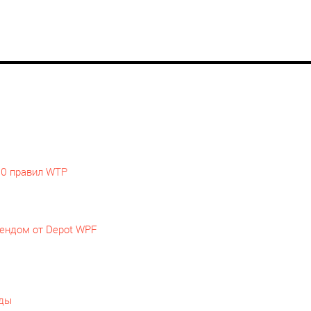
10 правил WTP
рендом от Depot WPF
еды