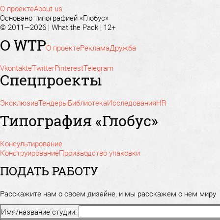
О проекте
About us
Основано типографией «Глобус»
© 2011—2026 | What the Pack | 12+
О WTP
О проекте
Реклама
Дружба
Vkontakte
Twitter
Pinterest
Telegram
Спецпроекты
Эксклюзив
Тендеры
Библиотека
Исследования
HR
Типография «Глобус»
Консультирование
Конструирование
Производство упаковки
ПОДАТЬ РАБОТУ
Расскажите нам о своем дизайне, и мы расскажем о нем миру
Имя/название студии: