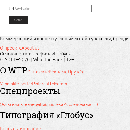
Url
Коммерческий и концептуальный дизайн упаковки, брендинг
О проекте
About us
Основано типографией «Глобус»
© 2011—2026 | What the Pack | 12+
О WTP
О проекте
Реклама
Дружба
Vkontakte
Twitter
Pinterest
Telegram
Спецпроекты
Эксклюзив
Тендеры
Библиотека
Исследования
HR
Типография «Глобус»
Консультирование