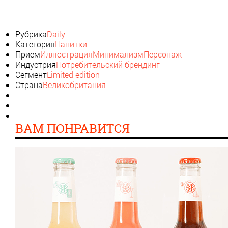
Рубрика
Daily
Категория
Напитки
Прием
Иллюстрация
Минимализм
Персонаж
Индустрия
Потребительский брендинг
Сегмент
Limited edition
Страна
Великобритания
ВАМ ПОНРАВИТСЯ