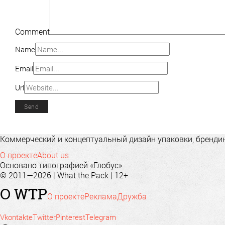
Comment
Name
Email
Url
Коммерческий и концептуальный дизайн упаковки, брендинг
О проекте
About us
Основано типографией «Глобус»
© 2011—2026 | What the Pack | 12+
О WTP
О проекте
Реклама
Дружба
Vkontakte
Twitter
Pinterest
Telegram