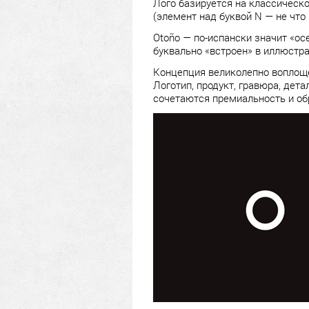
Лого базируется на классическ
(элемент над буквой N — не что 
Otoño — по-испански значит «ос
буквально «встроен» в иллюстр
Концепция великолепно воплощен
Логотип, продукт, гравюра, дета
сочетаются премиальность и обр