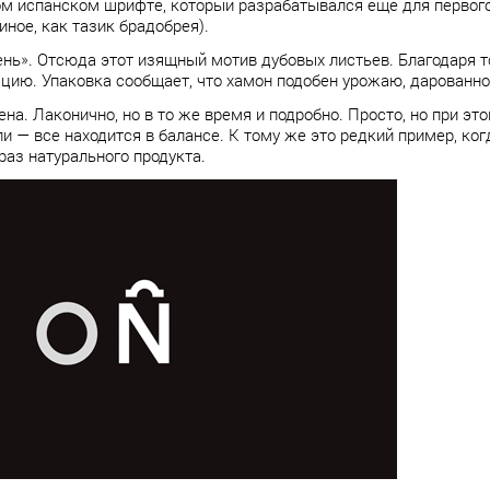
ом испанском шрифте, который разрабатывался еще для первог
иное, как тазик брадобрея).
ень». Отсюда этот изящный мотив дубовых листьев. Благодаря 
ацию. Упаковка сообщает, что хамон подобен урожаю, дарованн
а. Лаконично, но в то же время и подробно. Просто, но при эт
ли — все находится в балансе. К тому же это редкий пример, ко
аз натурального продукта.