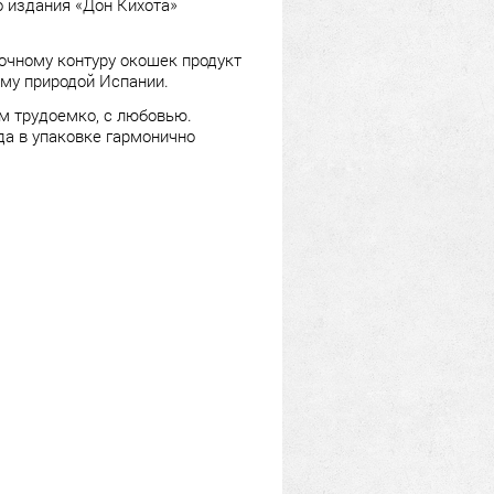
о издания «Дон Кихота»
точному контуру окошек продукт
ому природой Испании.
ом трудоемко, с любовью.
гда в упаковке гармонично